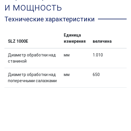
и мощность
Технические характеристики
Единица
SLZ 1000E
измерения
величина
Диаметр обработки над
мм
1.010
станиной
Диаметр обработки над
мм
650
поперечными салазками
Ширина станины
мм
750
Шпиндельная головка
размер
15
по DIN 55027
Диаметр отверстия
мм
130 / 530