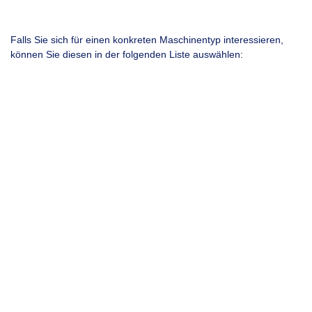
Falls Sie sich für einen konkreten Maschinentyp interessieren,
können Sie diesen in der folgenden Liste auswählen:
Falls Sie uns eine Nachricht zukommenlassen möchten oder
Anmerkungen haben, können Sie diese in das folgende Feld
eintragen: